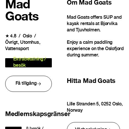
Mad
Om
Mad Goats
Goats
Mad Goats offers SUP and
kayak rentals at Bjørvika
and Tjuvholmen.
★
4.8
Oslo
Övrigt
Utomhus
Enjoy a calm paddling
Vattensport
experience on the Oslofjord
during summer.
Extrabetalning /
besök
Hitta
Mad Goats
Få tillgång
Lille Stranden 5, 0252 Oslo,
Norway
Medlemskapsgränser
8
besök /