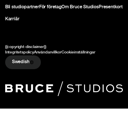
Bli studiopartner
För företag
Om Bruce Studios
Presentkort
Karriär
{{copyright-disclaimer}}
Integritetspolicy
Användarvillkor
Cookieinställningar
Swedish