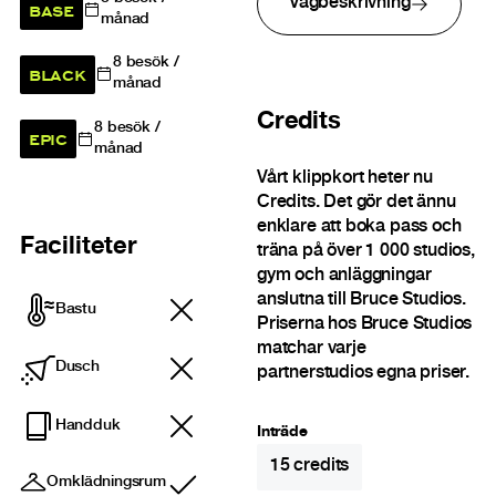
Vägbeskrivning
BASE
månad
8
besök /
BLACK
månad
Credits
8
besök /
EPIC
månad
Vårt klippkort heter nu
Credits. Det gör det ännu
enklare att boka pass och
Faciliteter
träna på över 1 000 studios,
gym och anläggningar
anslutna till Bruce Studios.
Bastu
Priserna hos Bruce Studios
matchar varje
Dusch
partnerstudios egna priser.
Handduk
Inträde
15
credits
Omklädningsrum
Ingår