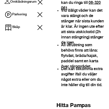
Omklädningsrum
kan du ringa till
08-320
061
.
Vid dåligt väder kan det
Parkering
vara stängt och de
stänger när sista kunden
är klar. Är ingen ute efter
Skåp
att sista utskickstid (2h
innan stängning) stänger
de igen.
All utrustning som
behövs finns att låna:
flytväst, bräda/kajak,
paddel samt en karta
över närområdet.
Det kan tillkomma extra
avgifter ifall du väljer
något extra eller om du
inte håller dig till din tid.
Hitta
Pampas