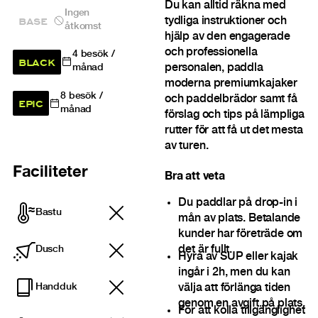
Du kan alltid räkna med
Ingen
BASE
tydliga instruktioner och
åtkomst
hjälp av den engagerade
och professionella
4
besök /
BLACK
personalen, paddla
månad
moderna premiumkajaker
8
besök /
och paddelbrädor samt få
EPIC
månad
förslag och tips på lämpliga
rutter för att få ut det mesta
av turen.
Faciliteter
Bra att veta
Du paddlar på drop-in i
Bastu
mån av plats. Betalande
kunder har företräde om
det är fullt.
Dusch
Hyra av SUP eller kajak
ingår i 2h, men du kan
Handduk
välja att förlänga tiden
genom en avgift på plats.
För att kolla tillgänglighet