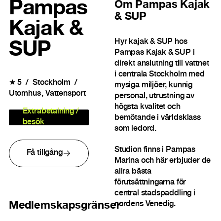
Pampas
Om
Pampas Kajak
& SUP
Kajak &
Hyr kajak & SUP hos
SUP
Pampas Kajak & SUP i
direkt anslutning till vattnet
i centrala Stockholm med
★
5
Stockholm
mysiga miljöer, kunnig
Utomhus
Vattensport
personal, utrustning av
högsta kvalitet och
Extrabetalning /
bemötande i världsklass
besök
som ledord.
Studion finns i Pampas
Få tillgång
Marina och här erbjuder de
allra bästa
förutsättningarna för
central stadspaddling i
nordens Venedig.
Medlemskapsgränser