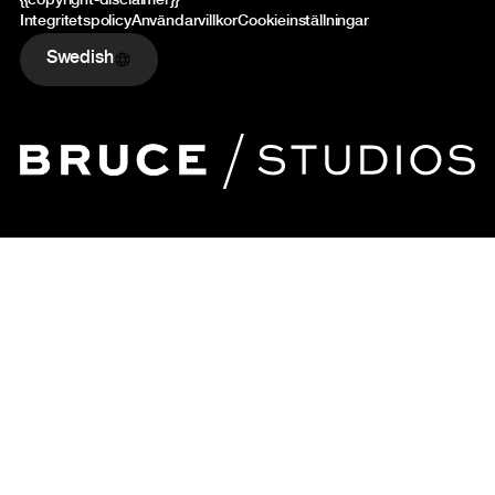
{{copyright-disclaimer}}
Integritetspolicy
Användarvillkor
Cookieinställningar
Swedish