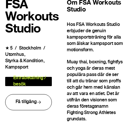
FSA
Om
FSA Workouts
Studio
Workouts
Hos FSA Workouts Studio
Studio
erbjuder de genuin
kampsportsträning för alla
som älskar kampsport som
★
5
Stockholm
motionsform.
Utomhus
Styrka & Kondition
Muay thai, boxning, fightfys
Kampsport
och yoga är deras mest
populära pass där de ser
Extrabetalning /
till att du tränar som proffs
besök
och går hem med känslan
av att vara en atlet. Det är
utifrån den visionen som
Få tillgång
deras företagsnamn
Fighting Strong Athletes
grundats.