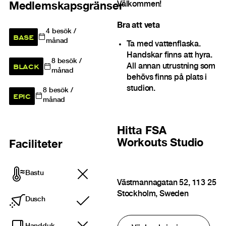
Välkommen!
Medlemskapsgränser
Bra att veta
4
besök /
BASE
månad
Ta med vattenflaska.
Handskar finns att hyra.
8
besök /
BLACK
All annan utrustning som
månad
behövs finns på plats i
studion.
8
besök /
EPIC
månad
Hitta
FSA
Workouts Studio
Faciliteter
Bastu
Västmannagatan 52, 113 25
Stockholm, Sweden
Dusch
Ingår