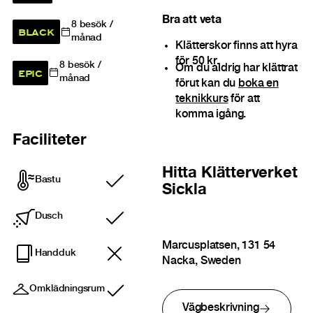
Bra att veta
8
besök /
BLACK
månad
Klätterskor finns att hyra
för 50 kr.
8
besök /
Om du aldrig har klättrat
EPIC
månad
förut kan du
boka en
teknikkurs
för att
komma igång.
Faciliteter
Hitta
Klätterverket
Bastu
Ingår
Sickla
Dusch
Ingår
Marcusplatsen, 131 54
Handduk
Nacka, Sweden
Omklädningsrum
Ingår
Vägbeskrivning