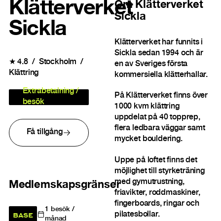
Klätterverket
Om
Klätterverket
Sickla
Sickla
Klätterverket har funnits i
Sickla sedan 1994 och är
★
4.8
Stockholm
en av Sveriges första
Klättring
kommersiella klätterhallar.
Extrabetalning /
På Klätterverket finns över
besök
1000 kvm klättring
uppdelat på 40 topprep,
flera ledbara väggar samt
Få tillgång
mycket bouldering.
Uppe på loftet finns det
möjlighet till styrketräning
med gymutrustning,
Medlemskapsgränser
friavikter, roddmaskiner,
fingerboards, ringar och
1
besök /
BASE
pilatesbollar.
månad