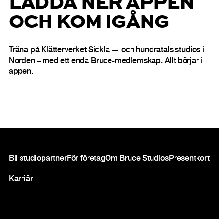
LADDA NER APPEN
OCH KOM IGÅNG
Träna på Klätterverket Sickla — och hundratals studios i
Norden – med ett enda Bruce-medlemskap. Allt börjar i
appen.
Sidfot
Bli studiopartner
För företag
Om Bruce Studios
Presentkort
Karriär