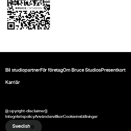
Sidfot
Bli studiopartner
För företag
Om Bruce Studios
Presentkort
Karriär
{{copyright-disclaimer}}
Integritetspolicy
Användarvillkor
Cookieinställningar
Swedish