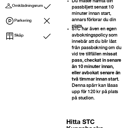
Du måste hämta din
Omklädningsrum
passbiljett senast 10
Ingår
minuter innan start,
annars förlorar du din
Parkering
plats.
STC har även en egen
avbokningspolicy som
Skåp
Ingår
innebär att du blir låst
från passbokning om du
vid tre tillfällen
missat
pass, checkat in senare
än 10 minuter innan,
eller avbokat senare än
två timmar innan start
.
Denna spärr kan låsas
upp för 120 kr på plats
på studion.
Hitta
STC