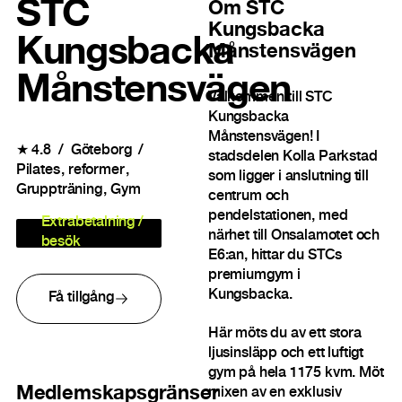
STC
Om
STC
Kungsbacka
Kungsbacka
Månstensvägen
Månstensvägen
Välkommen till STC
Kungsbacka
Månstensvägen! I
★
4.8
Göteborg
stadsdelen Kolla Parkstad
Pilates
reformer
som ligger i anslutning till
Gruppträning
Gym
centrum och
pendelstationen, med
Extrabetalning /
närhet till Onsalamotet och
besök
E6:an, hittar du STCs
premiumgym i
Kungsbacka.
Få tillgång
Här möts du av ett stora
ljusinsläpp och ett luftigt
gym på hela 1175 kvm. Möt
Medlemskapsgränser
mixen av en exklusiv