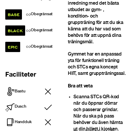
inredning med det bästa
utbudet av gym- ,
BASE
Obegränsat
kondition- och
gruppträning för att du ska
känna att du har vad som
BLACK
Obegränsat
behövs för att uppnå dina
träningsmål.
EPIC
Obegränsat
Gymmet har en anpassad
yta för funktionell träning
och STCs egna koncept
HIIT, samt gruppträningssal.
Faciliteter
Bra att veta
Bastu
Scanna STCs QR-kod
när du öppnar dörrar
Dusch
Ingår
och passerar grindar.
När du ska på pass
Handduk
behöver du även hämta
ut din biljett i kiosken.