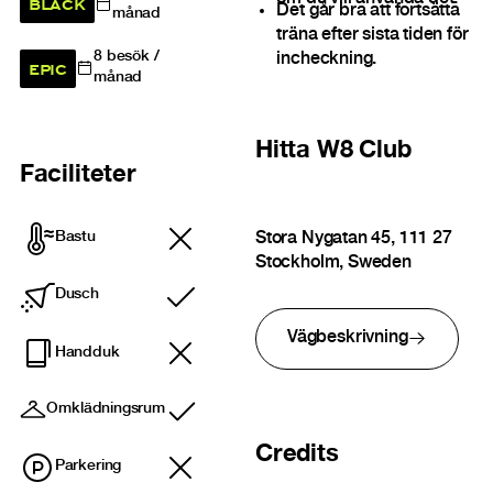
BLACK
Det går bra att fortsätta
månad
träna efter sista tiden för
8
besök /
incheckning.
EPIC
månad
Hitta
W8 Club
Faciliteter
Bastu
Stora Nygatan 45, 111 27
Stockholm, Sweden
Dusch
Ingår
Vägbeskrivning
Handduk
Omklädningsrum
Ingår
Credits
Parkering