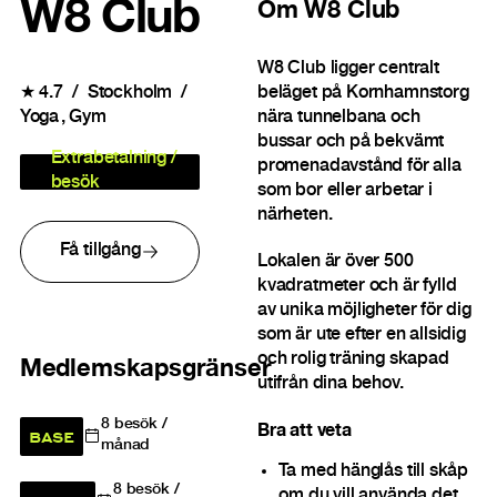
W8 Club
Om
W8 Club
W8 Club ligger centralt
beläget på Kornhamnstorg
★
4.7
Stockholm
nära tunnelbana och
Yoga
Gym
bussar och på bekvämt
Extrabetalning /
promenadavstånd för alla
besök
som bor eller arbetar i
närheten.
Få tillgång
Lokalen är över 500
kvadratmeter och är fylld
av unika möjligheter för dig
som är ute efter en allsidig
och rolig träning skapad
Medlemskapsgränser
utifrån dina behov.
8
besök /
Bra att veta
BASE
månad
Ta med hänglås till skåp
8
besök /
om du vill använda det.