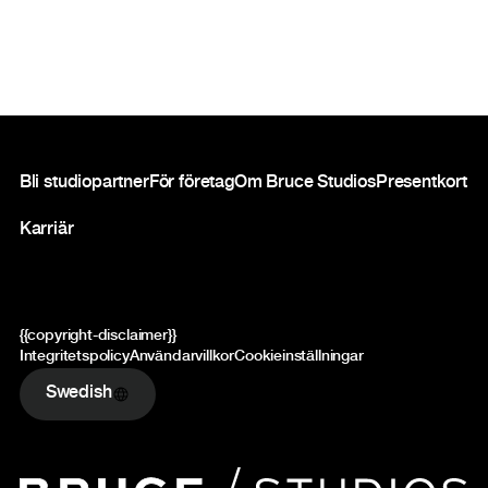
Sidfot
Bli studiopartner
För företag
Om Bruce Studios
Presentkort
Karriär
{{copyright-disclaimer}}
Integritetspolicy
Användarvillkor
Cookieinställningar
Swedish